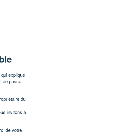
ble
qui explique
ot de passe,
opriétaire du
ous invitons à
ci de votre