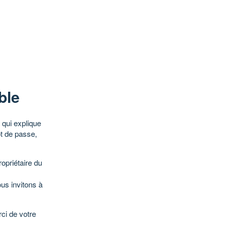
ble
qui explique
ot de passe,
opriétaire du
ous invitons à
ci de votre