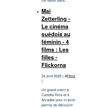
De retour dans...
Mai
Zetterling -
Le cinéma
suédois au
féminin - 4
films : Les
filles -
Flickorna
24 avril 2025 ( #
Films
)
Un grand merci à
Carlotta films et à
Arcadès pour m’avoir
permis de découvrir