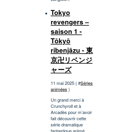
Tokyo
revengers –
saison 1 -
Tōkyō
ribenjāzu - 東
京卍リベンジ
ャーズ
11 mai 2025 ( #
Séries
animées
)
Un grand merci à
Crunchyroll et à
Arcadès pour m’avoir
fait découvrir cette
série dramatique
fantastique animé