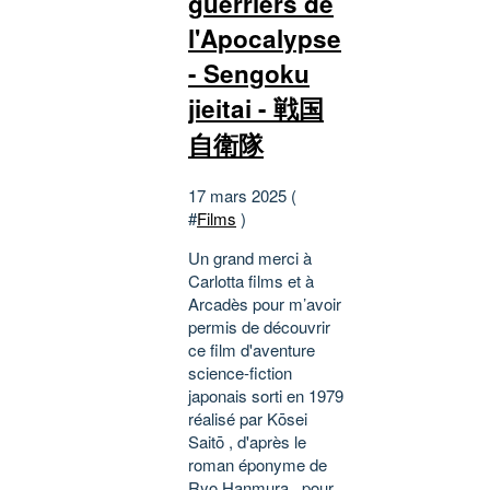
guerriers de
l'Apocalypse
- Sengoku
jieitai - 戦国
自衛隊
17 mars 2025 (
#
Films
)
Un grand merci à
Carlotta films et à
Arcadès pour m’avoir
permis de découvrir
ce film d'aventure
science-fiction
japonais sorti en 1979
réalisé par Kōsei
Saitō , d'après le
roman éponyme de
Ryo Hanmura , pour