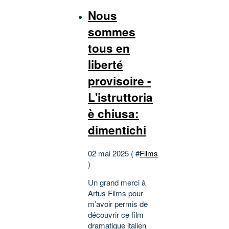
Nous
sommes
tous en
liberté
provisoire -
L'istruttoria
è chiusa:
dimentichi
02 mai 2025 ( #
Films
)
Un grand merci à
Artus Films pour
m’avoir permis de
découvrir ce film
dramatique italien