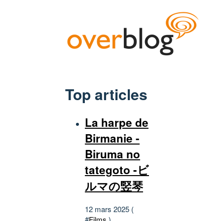
Top articles
La harpe de
Birmanie -
Biruma no
tategoto -ビ
ルマの竪琴
12 mars 2025 (
#
Films
)