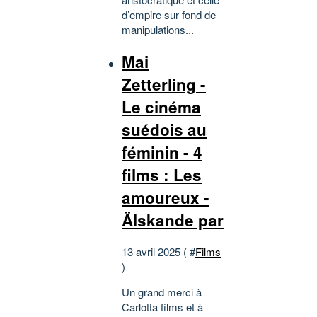
d’empire sur fond de
manipulations...
Mai
Zetterling -
Le cinéma
suédois au
féminin - 4
films : Les
amoureux -
Älskande par
13 avril 2025 ( #
Films
)
Un grand merci à
Carlotta films et à