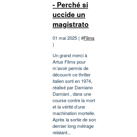
- Perché si
uccide un
magistrato
01 mai 2025 ( #
Films
)
Un grand merci à
Artus Films pour
m’avoir permis de
découvrir ce thriller
italien sorti en 1974,
réalisé par Damiano
Damiani , dans une
course contre la mort
et la vérité d’une
machination mortelle.
Après la sortie de son
dernier long métrage
relatant...