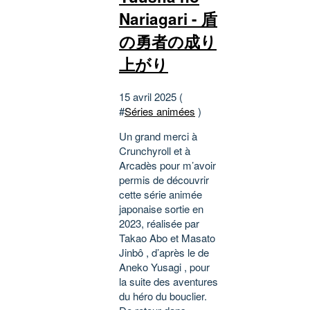
Nariagari - 盾
の勇者の成り
上がり
15 avril 2025 (
#
Séries animées
)
Un grand merci à
Crunchyroll et à
Arcadès pour m’avoir
permis de découvrir
cette série animée
japonaise sortie en
2023, réalisée par
Takao Abo et Masato
Jinbô , d’après le de
Aneko Yusagi , pour
la suite des aventures
du héro du bouclier.