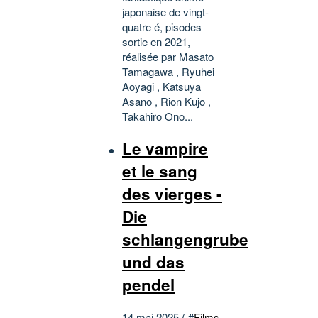
japonaise de vingt-
quatre é, pisodes
sortie en 2021,
réalisée par Masato
Tamagawa , Ryuhei
Aoyagi , Katsuya
Asano , Rion Kujo ,
Takahiro Ono...
Le vampire
et le sang
des vierges -
Die
schlangengrube
und das
pendel
14 mai 2025 ( #
Films