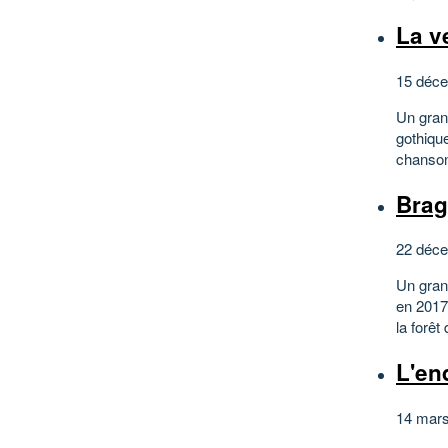
La v
15 déce
Un gran
gothiqu
chanson
Brag
22 déce
Un gran
en 2017
la forêt
L'en
14 mars