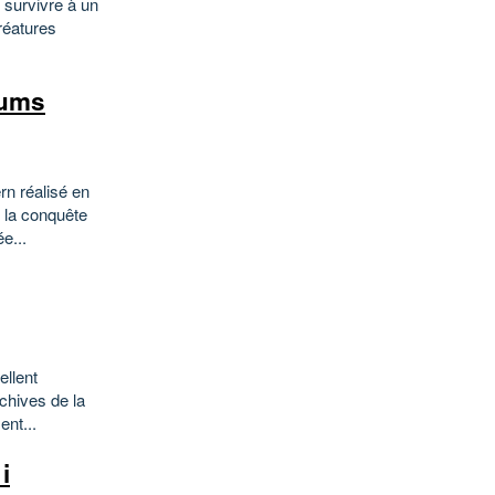
 survivre à un
réatures
rums
rn réalisé en
 la conquête
e...
ellent
chives de la
ent...
i