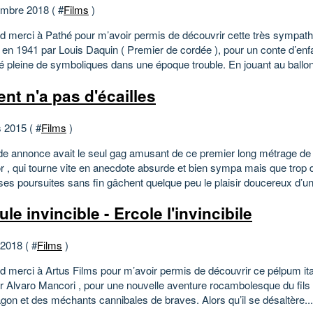
mbre 2018 ( #
Films
)
d merci à Pathé pour m’avoir permis de découvrir cette très sympat
e en 1941 par Louis Daquin ( Premier de cordée ), pour un conte d’enf
té pleine de symboliques dans une époque trouble. En jouant au ballon
ent n'a pas d'écailles
 2015 ( #
Films
)
de annonce avait le seul gag amusant de ce premier long métrage d
r , qui tourne vite en anecdote absurde et bien sympa mais que trop 
ses poursuites sans fin gâchent quelque peu le plaisir doucereux d’u
le invincible - Ercole l'invincibile
 2018 ( #
Films
)
d merci à Artus Films pour m’avoir permis de découvrir ce pélpum ital
r Alvaro Mancori , pour une nouvelle aventure rocambolesque du fils
gon et des méchants cannibales de braves. Alors qu’il se désaltère...