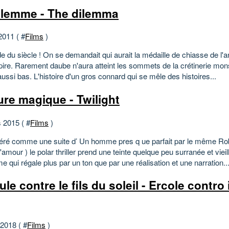
ilemme - The dilemma
2011 ( #
Films
)
 du siècle ! On se demandait qui aurait la médaille de chiasse de l'a
pire. Rarement daube n'aura atteint les sommets de la crétinerie mo
ussi bas. L'histoire d'un gros connard qui se mêle des histoires...
ure magique - Twilight
 2015 ( #
Films
)
éré comme une suite d’ Un homme pres q ue parfait par le même Rob
'amour ) le polar thriller prend une teinte quelque peu surranée et viei
e qui régale plus par un ton que par une réalisation et une narration..
le contre le fils du soleil - Ercole contro i 
 2018 ( #
Films
)