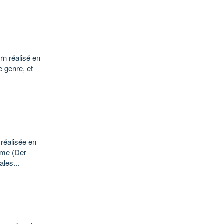
rn réalisé en
e genre, et
 réalisée en
dame (Der
les...