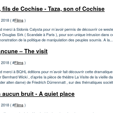
, fils de Cochise - Taza, son of Cochise
t 2018 ( #
Films
)
d merci à Sidonis Calysta pour m’avoir permis de découvrir ce weste
r Douglas Sirk ( Scandale à Paris ), pour son unique intrusion dans c
nstration de la politique de manipulation des peuples soumis. A la...
ancune – The visit
t 2018 ( #
Films
)
d merci à BQHL éditions pour m’avoir fait découvrir cette dramatique
 Bernhard Wicki , d’après la pièce de théâtre La Visite de la vieille 
der alten dame) de Friedrich Dürrenmatt , sur des thématiques sociéta
 aucun bruit - A quiet place
t 2018 ( #
Films
)