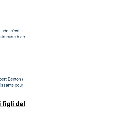
nnée, c'est
nstrueuse à ce
ert Benton (
llissante pour
.
figli del