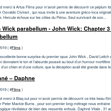
d merci à Artus Films pour m’avoir permis de découvrir ce péplum ital
 Osvaldo Civirani , qui nous invite à une aventure gréco-inca origina
e, Hercule échoue sur les côtes du Pérou. Seul survivant de son...
 Wick parabellum - John Wick: Chapter 3 
bellum
2019 ( #
Films
)
’excellente bonne surprise du premier opus John Wick , David Leitch
ki donnaient le ton et l’absurde poussé au bout d’un humour mortifère
 d’un chien et d’une voiture, que la déception avait été grande dans le 
né – Daphne
2019 ( #
Films
)
d merci à Blaq out pour m’avoir permis de découvrir ce très beau film
r Peter Mackie Burns , pour son premier long-métrage nous entraine
gique révélateur de bien des ressentis enfouis. Daphné Vitale , 31 an