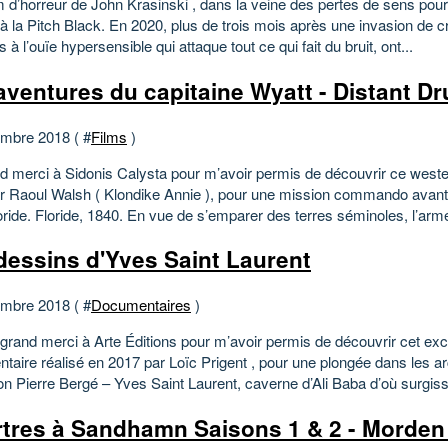
lm d’horreur de John Krasinski , dans la veine des pertes de sens pour
à la Pitch Black. En 2020, plus de trois mois après une invasion de c
 à l’ouïe hypersensible qui attaque tout ce qui fait du bruit, ont...
aventures du capitaine Wyatt - Distant D
mbre 2018 ( #
Films
)
d merci à Sidonis Calysta pour m’avoir permis de découvrir ce weste
r Raoul Walsh ( Klondike Annie ), pour une mission commando avant
oride. Floride, 1840. En vue de s’emparer des terres séminoles, l’armé
dessins d'Yves Saint Laurent
mbre 2018 ( #
Documentaires
)
 grand merci à Arte Éditions pour m’avoir permis de découvrir cet exc
taire réalisé en 2017 par Loïc Prigent , pour une plongée dans les ar
n Pierre Bergé – Yves Saint Laurent, caverne d’Ali Baba d’où surgiss
tres à Sandhamn Saisons 1 & 2 - Morden 