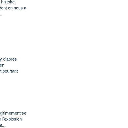
histoire
 dont on nous a
..
y d'après
 en
t pourtant
légitimement se
 l’explosion
...