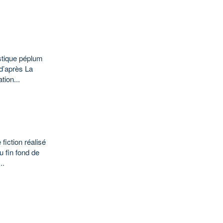
stique péplum
 d’après La
ion...
iction réalisé
u fin fond de
..