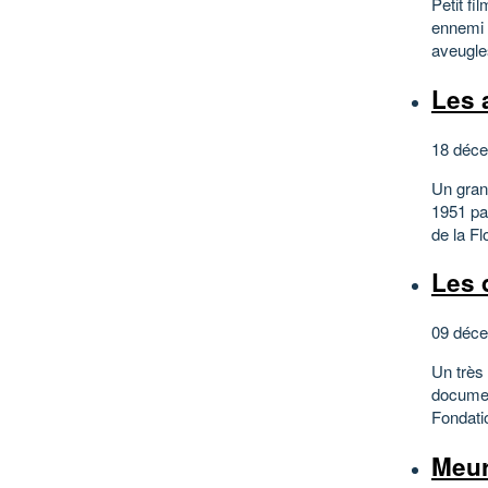
Petit fi
ennemi 
aveugles
Les 
18 déce
Un gran
1951 pa
de la Fl
Les 
09 déce
Un très
documen
Fondatio
Meur