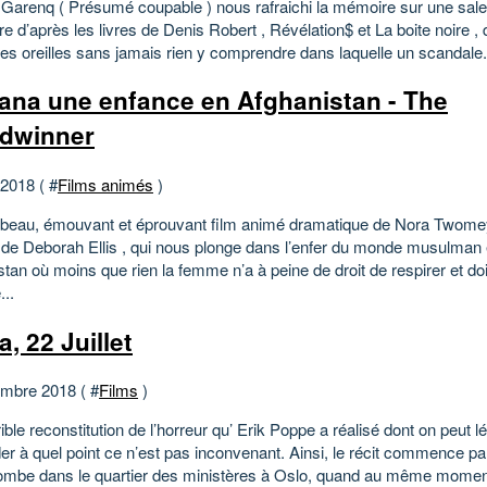
 Garenq ( Présumé coupable ) nous rafraichi la mémoire sur une sale 
re d’après les livres de Denis Robert , Révélation$ et La boite noire ,
les oreilles sans jamais rien y comprendre dans laquelle un scandale.
ana une enfance en Afghanistan - The
dwinner
 2018 ( #
Films animés
)
 beau, émouvant et éprouvant film animé dramatique de Nora Twome
 de Deborah Ellis , qui nous plonge dans l’enfer du monde musulman
tan où moins que rien la femme n’a à peine de droit de respirer et doi
...
, 22 Juillet
mbre 2018 ( #
Films
)
ible reconstitution de l’horreur qu’ Erik Poppe a réalisé dont on peut 
r à quel point ce n’est pas inconvenant. Ainsi, le récit commence par
ombe dans le quartier des ministères à Oslo, quand au même moment