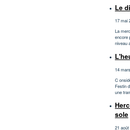
Le d
17 mai 
La merde
encore 
niveau a
L'he
14 mars
C onsid
Festin d
une tram
Hercu
sole
21 août