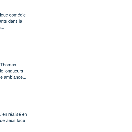
hique comédie
ants dans la
...
e Thomas
de longueurs
ne ambiance...
ien réalisé en
 de Zeus face