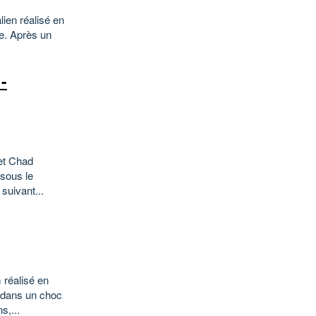
ien réalisé en
le. Après un
-
 et Chad
 sous le
suivant...
 réalisé en
 dans un choc
s,...