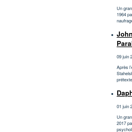
Un gran
1964 par
naufrag
John
Para
09 juin 
Après l
Stahels
prétexte
Daph
01 juin 
Un gran
2017 pa
psycholo