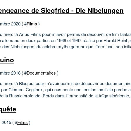
engeance de Siegfried - Die Nibelungen
mbre 2020 ( #
Films
)
d merci à Artus Films pour m’avoir permis de découvrir ce film fanta
e allemand en deux parties en 1966 et 1967 réalisé par Harald Reinl ,
 des Niebelungen, du célèbre mythe germanique. Terminant son initiat
uino
mbre 2018 ( #
Documentaires
)
d merci à Blaq out pour m’avoir permis de découvrir ce documentaire f
 par Clément Cogitore , qui nous conte une tension familiale perdue a
 de la Russie profonde. Perdu dans l’immensité de la taïga sibérienne,.
quête
 2015 ( #
Films
)