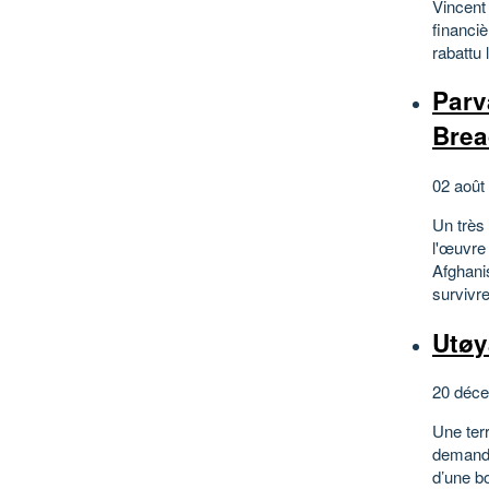
Vincent
financiè
rabattu 
Parv
Brea
02 août
Un très
l'œuvre
Afghanis
survivre
Utøya
20 déce
Une terr
demande
d’une b