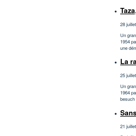
Taza
28 juille
Un gran
1954 pa
une démo
La r
25 juille
Un gran
1964 par
besuch 
Sans
21 juille