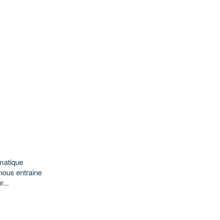
matique
 nous entraine
...