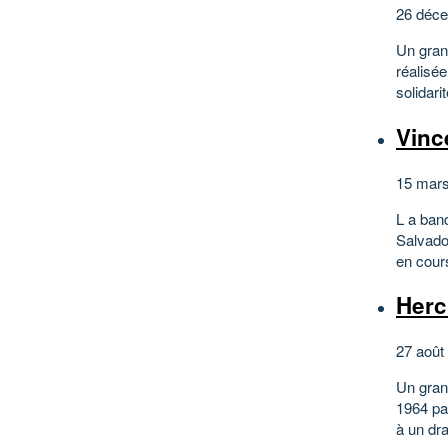
26 déce
Un gran
réalisé
solidari
Vinc
15 mars
L a ban
Salvado
en cour
Hercu
27 août
Un gran
1964 pa
à un dra