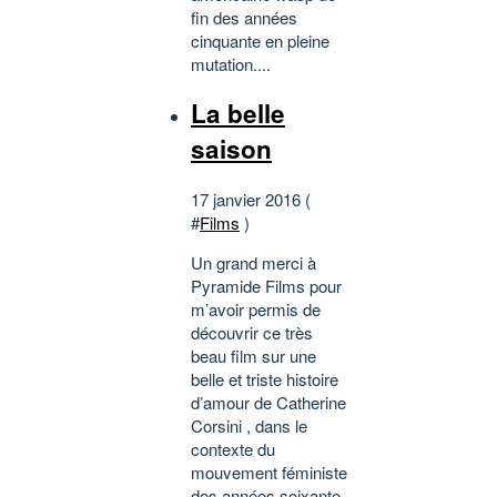
fin des années
cinquante en pleine
mutation....
La belle
saison
17 janvier 2016 (
#
Films
)
Un grand merci à
Pyramide Films pour
m’avoir permis de
découvrir ce très
beau film sur une
belle et triste histoire
d’amour de Catherine
Corsini , dans le
contexte du
mouvement féministe
des années soixante-