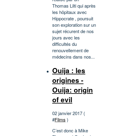
Thomas Lilti qui après
les hôpitaux avec
Hippocrate , poursuit
son exploration sur un
sujet récurent de nos
jours avec les
difficultés du
renouvellement de
médecins dans nos...
Ouija : les
origines -
Ouija: origin
of evil
02 janvier 2017 (
#
Films
)
C’est donc à Mike