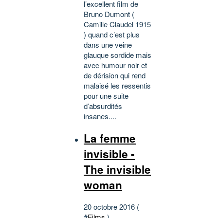
l’excellent film de
Bruno Dumont (
Camille Claudel 1915
) quand c’est plus
dans une veine
glauque sordide mais
avec humour noir et
de dérision qui rend
malaisé les ressentis
pour une suite
d’absurdités
insanes....
La femme
invisible -
The invisible
woman
20 octobre 2016 (
#
Films
)