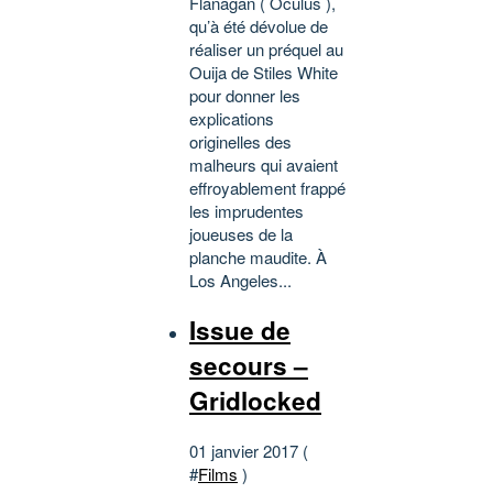
Flanagan ( Oculus ),
qu’à été dévolue de
réaliser un préquel au
Ouija de Stiles White
pour donner les
explications
originelles des
malheurs qui avaient
effroyablement frappé
les imprudentes
joueuses de la
planche maudite. À
Los Angeles...
Issue de
secours –
Gridlocked
01 janvier 2017 (
#
Films
)