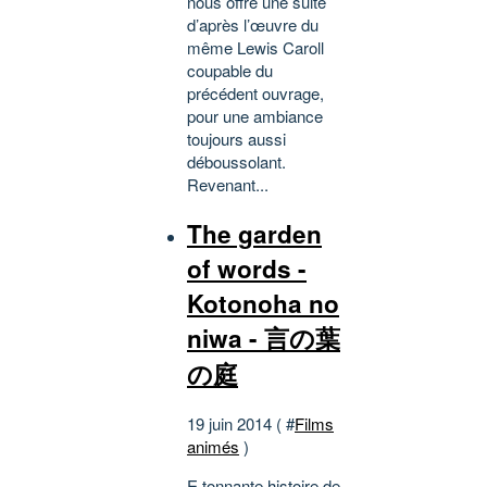
nous offre une suite
d’après l’œuvre du
même Lewis Caroll
coupable du
précédent ouvrage,
pour une ambiance
toujours aussi
déboussolant.
Revenant...
The garden
of words -
Kotonoha no
niwa - 言の葉
の庭
19 juin 2014 ( #
Films
animés
)
E tonnante histoire de