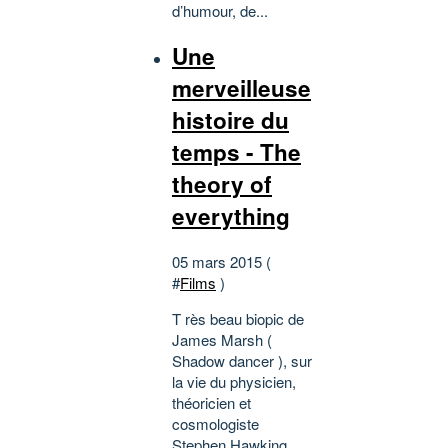
d’humour, de...
Une
merveilleuse
histoire du
temps - The
theory of
everything
05 mars 2015 (
#
Films
)
T rès beau biopic de
James Marsh (
Shadow dancer ), sur
la vie du physicien,
théoricien et
cosmologiste
Stephen Hawking ,