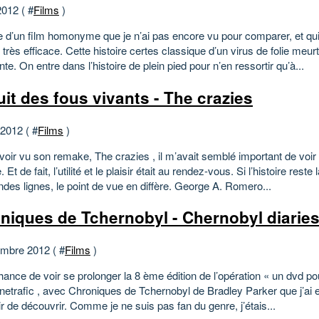
2012 ( #
Films
)
d’un film homonyme que je n’ai pas encore vu pour comparer, et qui
 très efficace. Cette histoire certes classique d’un virus de folie meurt
te. On entre dans l’histoire de plein pied pour n’en ressortir qu’à...
uit des fous vivants - The crazies
 2012 ( #
Films
)
oir vu son remake, The crazies , il m’avait semblé important de voir 
e. Et de fait, l’utilité et le plaisir était au rendez-vous. Si l’histoire re
des lignes, le point de vue en diffère. George A. Romero...
niques de Tchernobyl - Chernobyl diarie
mbre 2012 ( #
Films
)
chance de voir se prolonger la 8 ème édition de l’opération « un dvd po
inetrafic , avec Chroniques de Tchernobyl de Bradley Parker que j’ai
ir de découvrir. Comme je ne suis pas fan du genre, j’étais...