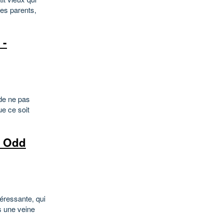
des parents,
 -
 de ne pas
ue ce soit
- Odd
téressante, qui
s une veine