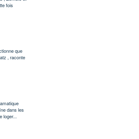
te fois
onctionne que
atz , raconte
ramatique
îne dans les
 loger...