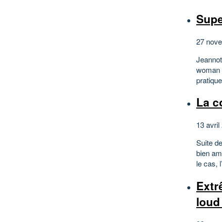
Supe
27 nove
Jeannot
woman a
pratique
La c
13 avril
Suite d
bien am
le cas,
Extr
loud