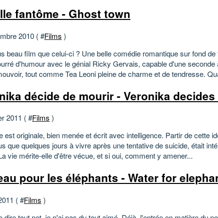
ille fantôme - Ghost town
mbre 2010 ( #
Films
)
us beau film que celui-ci ? Une belle comédie romantique sur fond de
ourré d'humour avec le génial Ricky Gervais, capable d'une seconde à
ouvoir, tout comme Tea Leoni pleine de charme et de tendresse. Qua
nika décide de mourir - Veronika decides 
er 2011 ( #
Films
)
re est originale, bien menée et écrit avec intelligence. Partir de cette id
us que quelques jours à vivre après une tentative de suicide, était int
La vie mérite-elle d'être vécue, et si oui, comment y amener...
'eau pour les éléphants - Water for elepha
2011 ( #
Films
)
e dire tout net, je n'ai pas du tout aimé. Déjà, l'entrée en matière du pe