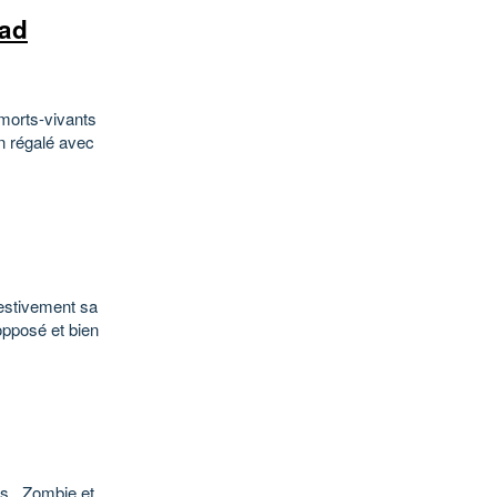
ead
morts-vivants
en régalé avec
festivement sa
opposé et bien
s , Zombie et