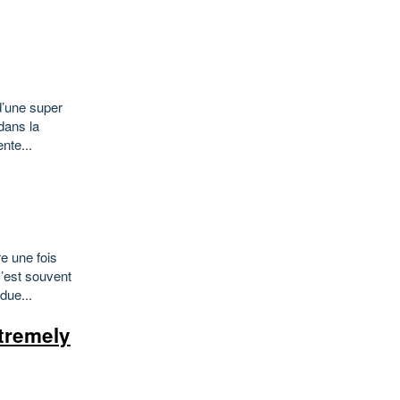
d’une super
dans la
nte...
e une fois
c’est souvent
due...
tremely