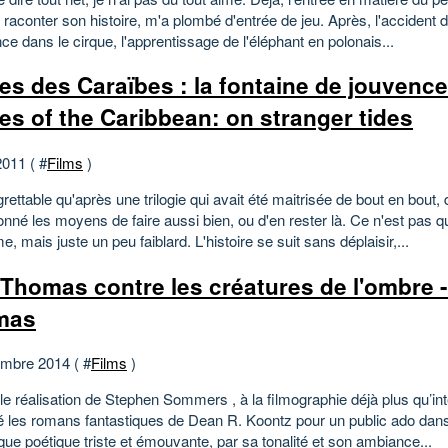
raconter son histoire, m'a plombé d'entrée de jeu. Après, l'accident 
ce dans le cirque, l'apprentissage de l'éléphant en polonais...
tes des Caraïbes : la fontaine de jouvence
tes of the Caribbean: on stranger tides
2011 ( #
Films
)
egrettable qu'après une trilogie qui avait été maitrisée de bout en bout,
onné les moyens de faire aussi bien, ou d'en rester là. Ce n'est pas q
me, mais juste un peu faiblard. L'histoire se suit sans déplaisir,...
Thomas contre les créatures de l'ombre 
mas
mbre 2014 ( #
Films
)
le réalisation de Stephen Sommers , à la filmographie déjà plus qu’in
é les romans fantastiques de Dean R. Koontz pour un public ado dan
ue poétique triste et émouvante, par sa tonalité et son ambiance...