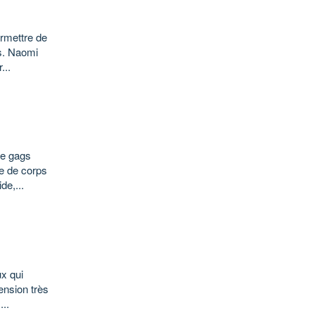
permettre de
as. Naomi
...
de gags
ge de corps
de,...
ux qui
ension très
...