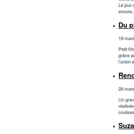
Le jour 
encore, 
Du p
19 mars
Petit fi
grâce au
l’union 
Rend
28 mars
Un gran
réalisé
couliss
Suza