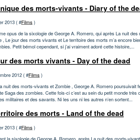
nique des morts-vivants - Diary of the d
er 2013 ( #
Films
)
me opus de la sixologie de George A. Romero, qui après La nuit des 
 , Le jour des morts vivants et Le territoire des morts m’a encore bi
ies. Petit bémol cependant, si j’ai vraiment adoré cette histoire,...
our des morts vivants - Day of the dead
mbre 2012 ( #
Films
)
a nuit des morts-vivants et Zombie , George A. Romero poursuivait 
te Saga des zombies. Cette fois-ci c’est au sein du petit monde très 
s militaires et des savants. Ni les uns ni les autres n’en sortent...
erritoire des morts - Land of the dead
er 2013 ( #
Films
)
ant la sixologie de George A. Romero, après La nuit des morts-vivant