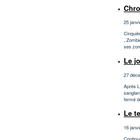
Chro
25 janvi
Cinquiè
, Zombie
ses zomb
Le j
27 déce
Après L
sanglan
fermé de
Le t
16 janvi
Continu