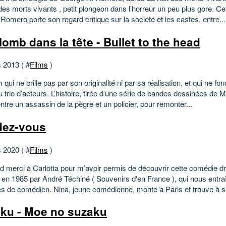
des morts vivants , petit plongeon dans l’horreur un peu plus gore. Cet
Romero porte son regard critique sur la société et les castes, entre...
lomb dans la tête - Bullet to the head
 2013 ( #
Films
)
lm qui ne brille pas par son originalité ni par sa réalisation, et qui ne f
 trio d’acteurs. L’histoire, tirée d’une série de bandes dessinées de M
entre un assassin de la pègre et un policier, pour remonter...
ez-vous
 2020 ( #
Films
)
d merci à Carlotta pour m’avoir permis de découvrir cette comédie d
e en 1985 par André Téchiné ( Souvenirs d'en France ), qui nous entra
es de comédien. Nina, jeune comédienne, monte à Paris et trouve à se
ku - Moe no suzaku