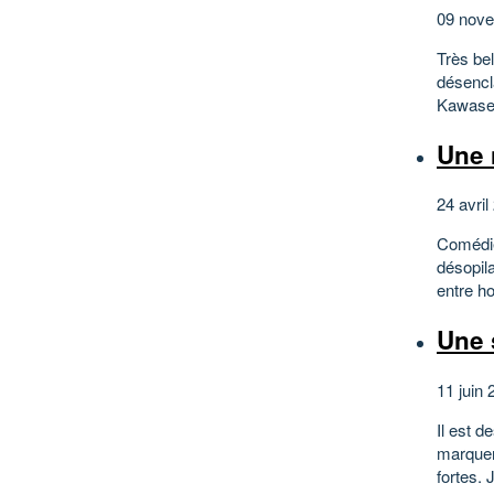
09 nove
Très bel
désencl
Kawase 
Une 
24 avril
Comédie
désopil
entre ho
Une 
11 juin 
Il est d
marquent
fortes. 