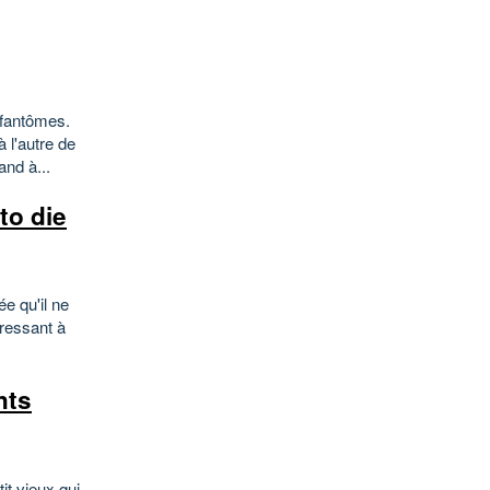
 fantômes.
 l'autre de
nd à...
to die
ée qu'il ne
éressant à
nts
tit vieux qui