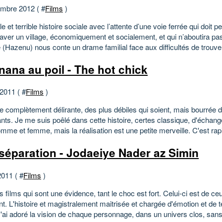
mbre 2012 ( #
Films
)
le et terrible histoire sociale avec l’attente d’une voie ferrée qui doit 
aver un village, économiquement et socialement, et qui n’aboutira p
(Hazenu) nous conte un drame familial face aux difficultés de trouver
nana au poil - The hot chick
 2011 ( #
Films
)
 complètement délirante, des plus débiles qui soient, mais bourrée 
ants. Je me suis poêlé dans cette histoire, certes classique, d'échan
mme et femme, mais la réalisation est une petite merveille. C'est rapi
séparation - Jodaeiye Nader az Simin
2011 ( #
Films
)
es films qui sont une évidence, tant le choc est fort. Celui-ci est de ce
. L'histoire et magistralement maitrisée et chargée d'émotion et de t
J'ai adoré la vision de chaque personnage, dans un univers clos, sans