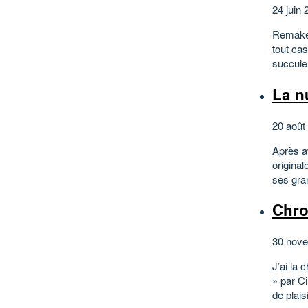
24 juin 
Remake 
tout cas
succulen
La n
20 août
Après av
original
ses gran
Chro
30 nove
J’ai la 
» par C
de plais