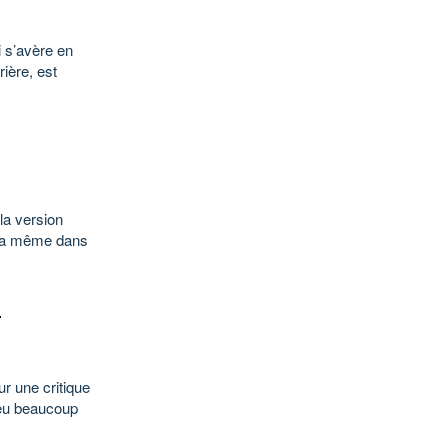
 s’avère en
rière, est
la version
ste la même dans
s
ur une critique
 eu beaucoup