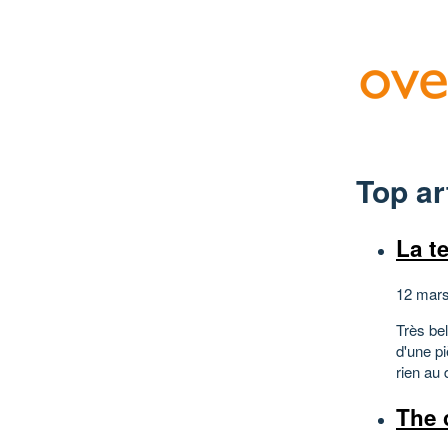
Top ar
La t
12 mars
Très bel
d'une p
rien au 
The 