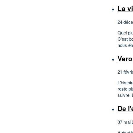
La v
24 déce
Quel pl
C'est b
nous ém
Vero
21 févri
L'histoi
reste pl
suivre. 
De l
07 mai 
Autant l