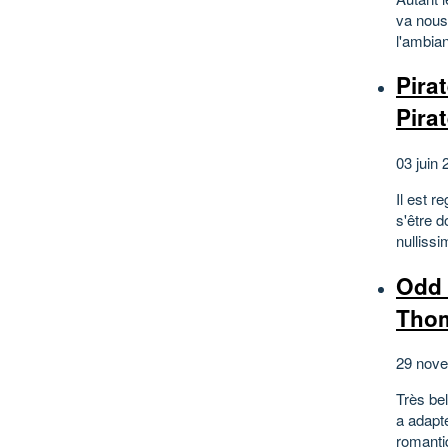
va nous 
l'ambian
Pira
Pira
03 juin 
Il est r
s'être d
nullissi
Odd 
Tho
29 nove
Très bel
a adapt
romantiq