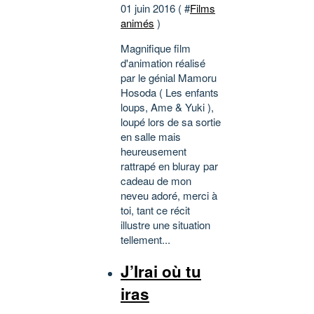
01 juin 2016 ( #
Films
animés
)
Magnifique film
d'animation réalisé
par le génial Mamoru
Hosoda ( Les enfants
loups, Ame & Yuki ),
loupé lors de sa sortie
en salle mais
heureusement
rattrapé en bluray par
cadeau de mon
neveu adoré, merci à
toi, tant ce récit
illustre une situation
tellement...
J’Irai où tu
iras