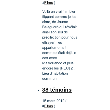
#
Films
)
Voilà un vrai film bien
flippant comme je les
aime, de Jaume
Balagueró qui révélait
ainsi son lieu de
prédilection pour nous
effrayer : les
appartements !
comme c’était déjà le
cas avec
Malveillance et plus
encore les [REC] 2 .
Lieu d’habitation
commun...
38 témoins
15 mars 2012 (
#
Films
)