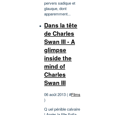
pervers sadique et
glauque, dont
apparemment...
Dans la tête
de Charles
Swan III - A
glimpse
inside the
mind of
Charles
Swan III
06 août 2013 ( #
Films
)
Q uel pénible calvaire
! Après la fille Sofia,