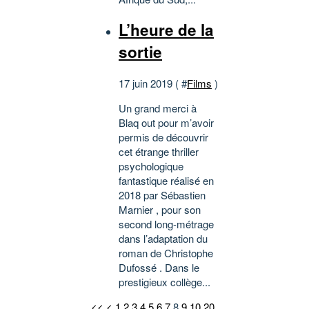
L’heure de la
sortie
17 juin 2019 ( #
Films
)
Un grand merci à
Blaq out pour m’avoir
permis de découvrir
cet étrange thriller
psychologique
fantastique réalisé en
2018 par Sébastien
Marnier , pour son
second long-métrage
dans l’adaptation du
roman de Christophe
Dufossé . Dans le
prestigieux collège...
<<
<
1
2
3
4
5
6
7
8
9
10
20