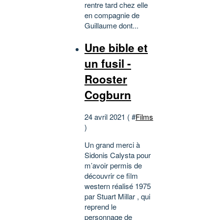
rentre tard chez elle
en compagnie de
Guillaume dont...
Une bible et
un fusil -
Rooster
Cogburn
24 avril 2021 ( #
Films
)
Un grand merci à
Sidonis Calysta pour
m’avoir permis de
découvrir ce film
western réalisé 1975
par Stuart Millar , qui
reprend le
personnage de