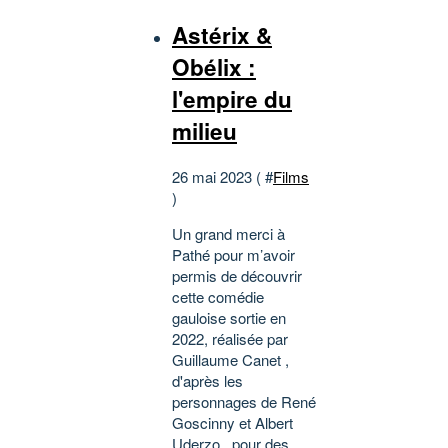
Astérix &
Obélix :
l'empire du
milieu
26 mai 2023 ( #
Films
)
Un grand merci à
Pathé pour m’avoir
permis de découvrir
cette comédie
gauloise sortie en
2022, réalisée par
Guillaume Canet ,
d'après les
personnages de René
Goscinny et Albert
Uderzo , pour des