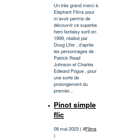
Un très grand merci à
Elephant Films pour
m’avoir permis de
découvrir ce superbe
hero fantaisy sorti en
1999, réalisé par
Doug Lfler , d’après
les personnages de
Patrick Read
Johnson et Charles
Edward Pogue , pour
une sorte de
prolongement du
premier...
Pinot simple
flic
08 mai 2023 ( #
Films
)